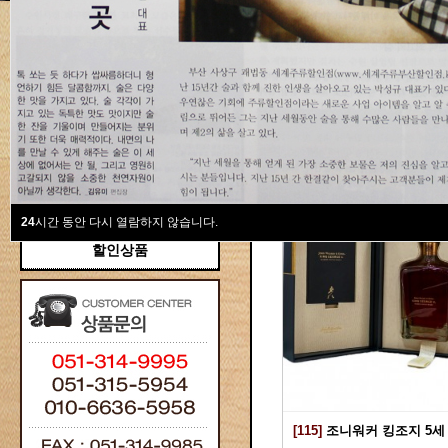
새계주류부산할인점
위스키
위스키
Total 115건
1 페이지
브랜디/꼬냑
와인선물세트
와인
선물용
24
시간 동안 다시 열람하지 않습니다.
할인상품
[115]
조니워커 킹조지 5