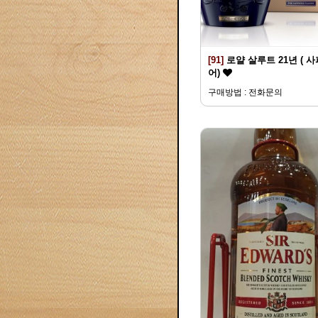
[91]
로얄 살루트 21년 ( 
어)
구매방법 : 전화문의