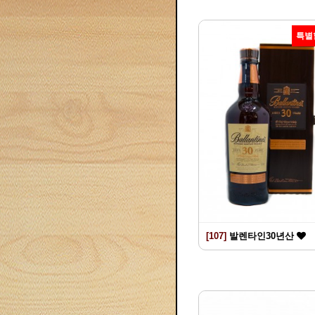
특별
[107]
발렌타인30년산