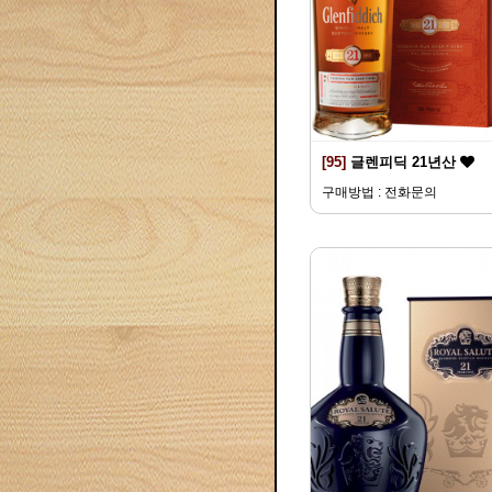
[95]
글렌피딕 21년산
구매방법 : 전화문의