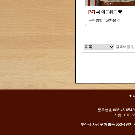
[87]
써 에드워드
구매방법 : 전화문의
맨끝
회
등록번호:606-46-654
직통 : 010-66
부산시 사상구 괘법동 553-4번