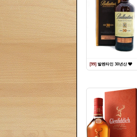
[99]
발렌타인 30년산