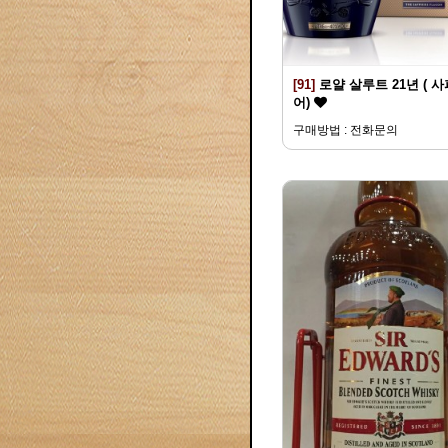
[91]
로얄 살루트 21년 ( 
어)
구매방법 : 전화문의