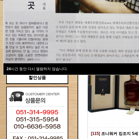
새계주류부산할인점
위스키
위스키
Total 115건
1 페이지
브랜디/꼬냑
와인선물세트
와인
선물용
24
시간 동안 다시 열람하지 않습니다.
할인상품
[115]
조니워커 킹조지 5