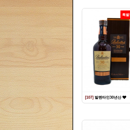
특별
[107]
발렌타인30년산