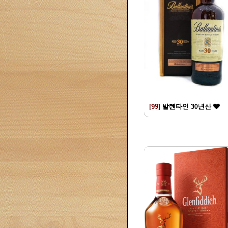
[99]
발렌타인 30년산