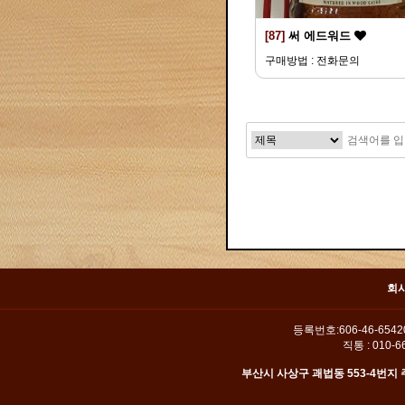
[87]
써 에드워드
구매방법 : 전화문의
맨끝
회
등록번호:606-46-654
직통 : 010-66
부산시 사상구 괘법동 553-4번