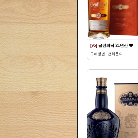
[95]
글렌피딕 21년산
구매방법 : 전화문의