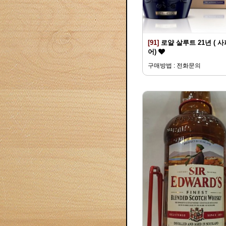
[91]
로얄 살루트 21년 ( 
어)
구매방법 : 전화문의