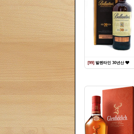
[99]
발렌타인 30년산