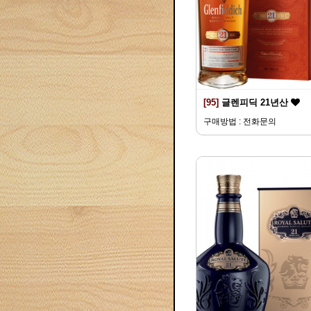
[95]
글렌피딕 21년산
구매방법 : 전화문의