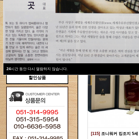
새계주류부산할인점
위스키
위스키
Total 115건
1 페이지
브랜디/꼬냑
와인선물세트
와인
선물용
24
시간 동안 다시 열람하지 않습니다.
할인상품
[115]
조니워커 킹조지 5