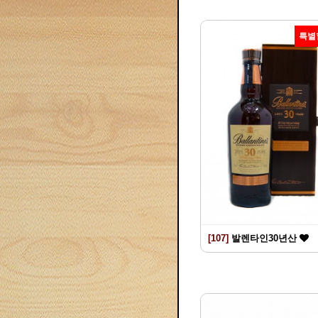
특별
[107]
발렌타인30년산