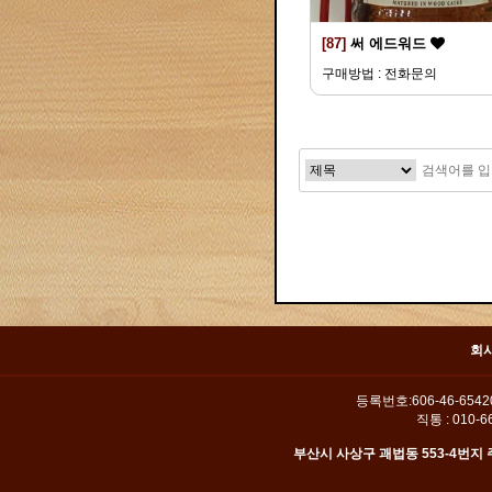
[87]
써 에드워드
구매방법 : 전화문의
맨끝
회
등록번호:606-46-654
직통 : 010-66
부산시 사상구 괘법동 553-4번