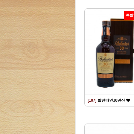
특별
[107]
발렌타인30년산