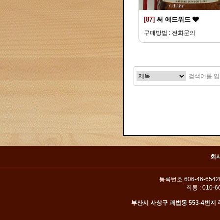
[87]
써 에드워드
구매방법 : 전화문의
맨끝
회
등록번호:606-46-654
직통 : 010-66
부산시 사상구 괘법동 553-4번