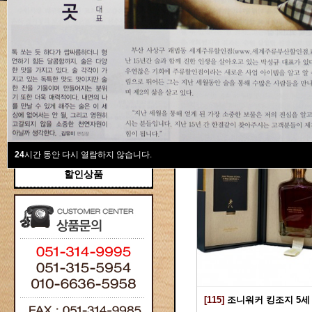
새계주류부산할인점
위스키
위스키
Total 115건
1 페이지
브랜디/꼬냑
와인선물세트
와인
선물용
24
시간 동안 다시 열람하지 않습니다.
할인상품
[115]
조니워커 킹조지 5