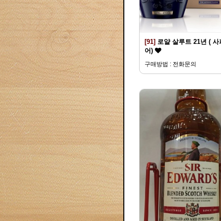
[91]
로얄 살루트 21년 ( 
어)
구매방법 : 전화문의