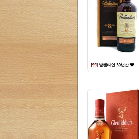
[99]
발렌타인 30년산