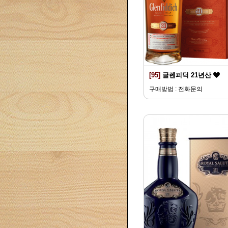
[95]
글렌피딕 21년산
구매방법 : 전화문의