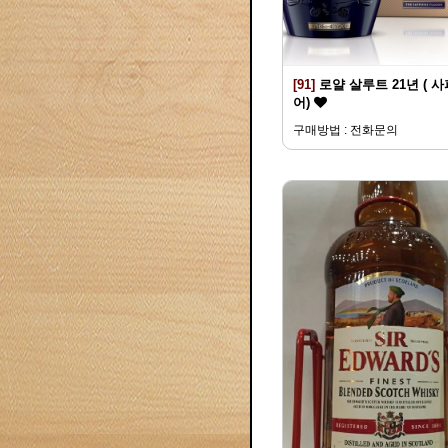
[91]
로얄 살루트 21년 ( 
어)
구매방법 : 전화문의