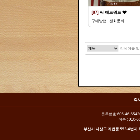
[87]
써 에드워드
구매방법 : 전화문의
맨끝
회
등록번호:606-46-654
직통 : 010-66
부산시 사상구 괘법동 553-4번