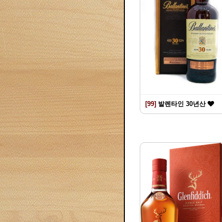
[99]
발렌타인 30년산