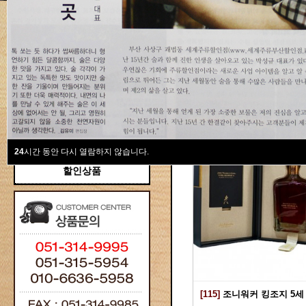
새계주류부산할인점
위스키
위스키
Total 115건
1 페이지
브랜디/꼬냑
와인선물세트
와인
선물용
24
시간 동안 다시 열람하지 않습니다.
할인상품
[115]
조니워커 킹조지 5