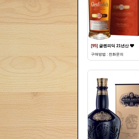
[95]
글렌피딕 21년산
구매방법 : 전화문의