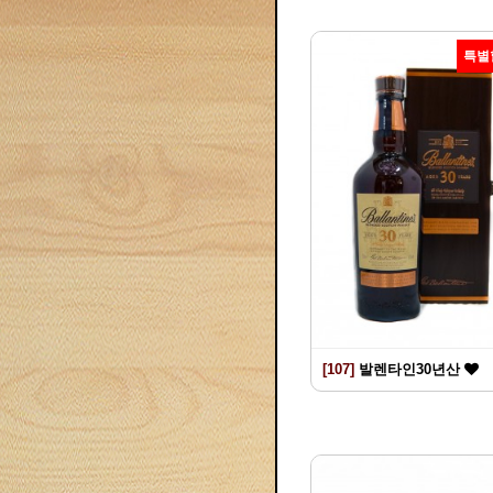
특별
[107]
발렌타인30년산