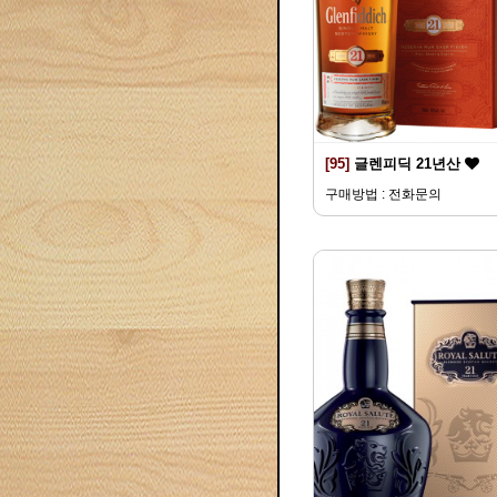
[95]
글렌피딕 21년산
구매방법 : 전화문의