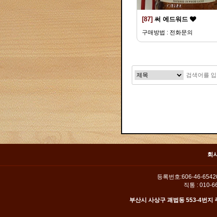
[87]
써 에드워드
구매방법 : 전화문의
맨끝
회
등록번호:606-46-654
직통 : 010-66
부산시 사상구 괘법동 553-4번