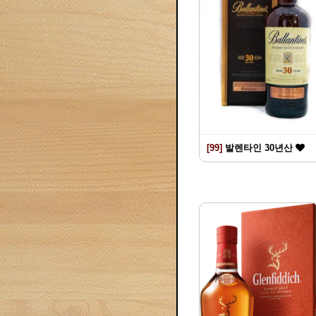
[99]
발렌타인 30년산