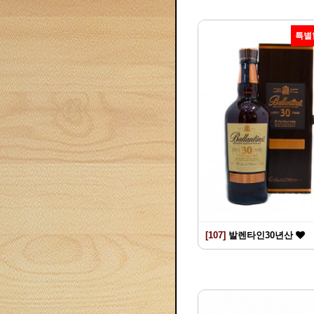
특별
[107]
발렌타인30년산