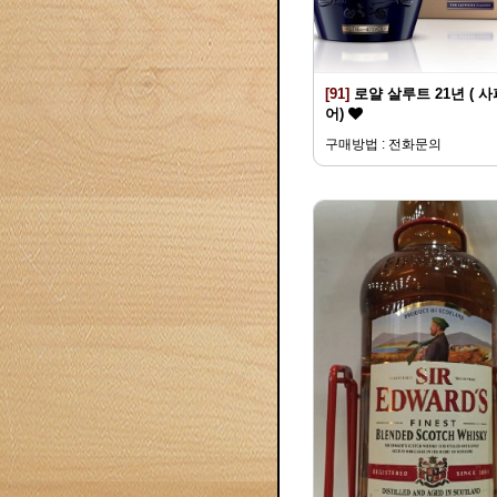
[91]
로얄 살루트 21년 ( 
어)
구매방법 : 전화문의