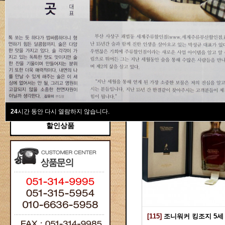
새계주류부산할인점
위스키
위스키
Total 115건
1 페이지
브랜디/꼬냑
와인선물세트
와인
선물용
24
시간 동안 다시 열람하지 않습니다.
할인상품
[115]
조니워커 킹조지 5