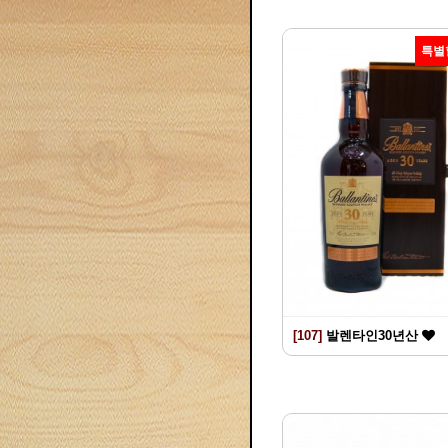
특별
[107]
발렌타인30년산