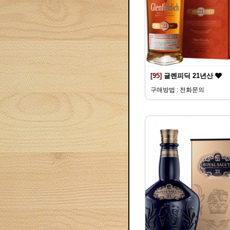
[95]
글렌피딕 21년산
구매방법 : 전화문의