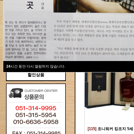
새계주류부산할인점
위스키
위스키
Total 115건
1 페이지
브랜디/꼬냑
와인선물세트
와인
선물용
24
시간 동안 다시 열람하지 않습니다.
할인상품
[115]
조니워커 킹조지 5