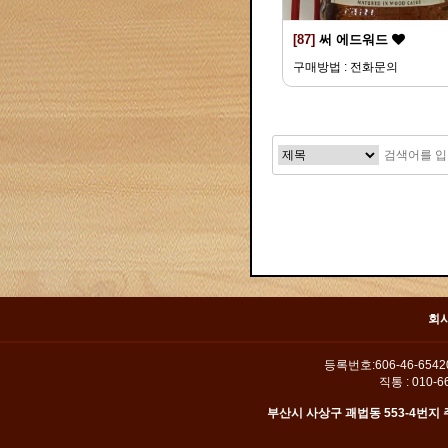
[87]
써 에드워드
구매방법 : 전화문의
맨끝
회
등록번호:606-46-654
직통 : 010-66
부산시 사상구 괘법동 553-4번