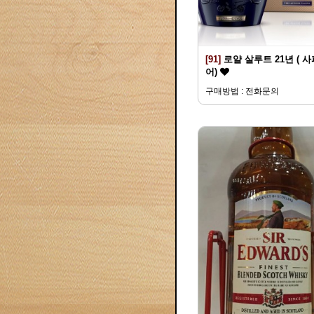
[91]
로얄 살루트 21년 ( 
어)
구매방법 : 전화문의