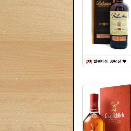
[99]
발렌타인 30년산