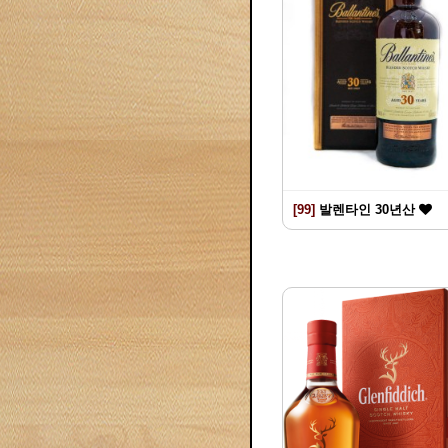
[99]
발렌타인 30년산