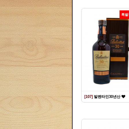
특별
[107]
발렌타인30년산