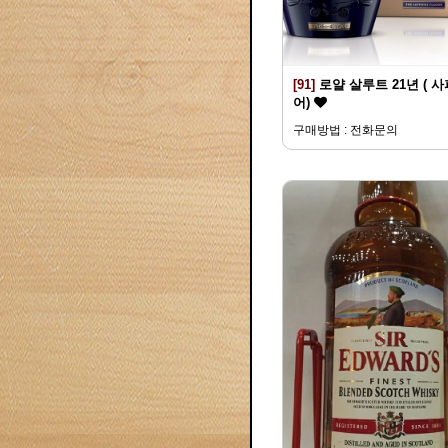
[91]
로얄 살루트 21년 ( 
어)
구매방법 : 전화문의