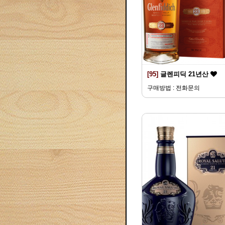
[95]
글렌피딕 21년산
구매방법 : 전화문의