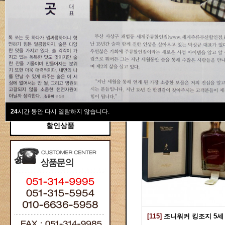
새계주류부산할인점
위스키
위스키
Total 115건
1 페이지
브랜디/꼬냑
와인선물세트
와인
선물용
24
시간 동안 다시 열람하지 않습니다.
할인상품
[115]
조니워커 킹조지 5