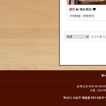
[87]
써 에드워드
구매방법 : 전화문의
맨끝
회
등록번호:606-46-654
직통 : 010-66
부산시 사상구 괘법동 553-4번