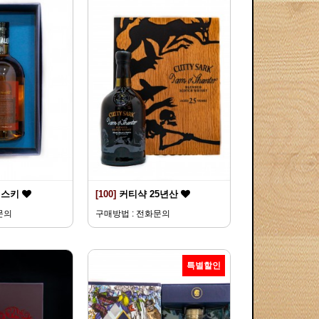
위스키
[100]
커티샥 25년산
문의
구매방법 : 전화문의
특별할인