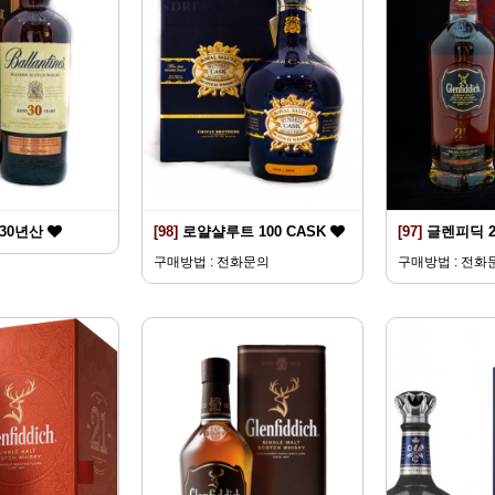
30년산
[98]
로얄샬루트 100 CASK
[97]
글렌피딕 
구매방법 : 전화문의
구매방법 : 전화