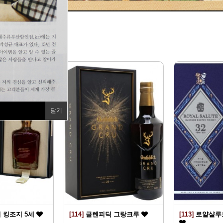
지
닫기
 킹조지 5세
[114]
글렌피딕 그랑크루
[113]
로얄샬루트