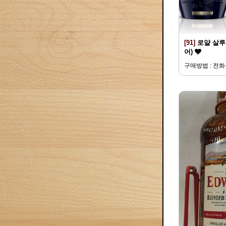
[91]
로얄 살루트
어)
구매방법 : 전