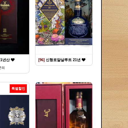
21년산
[96]
신형로얄샬루트 21년
문의
특별할인