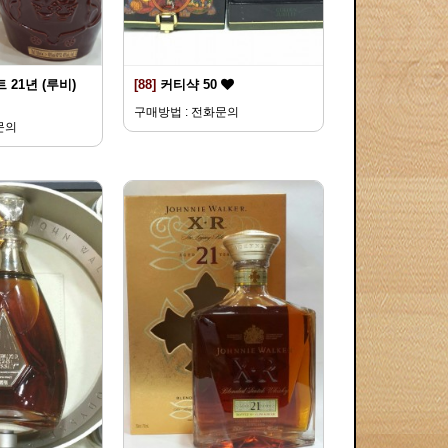
 21년 (루비)
[88]
커티샥 50
구매방법 : 전화문의
문의