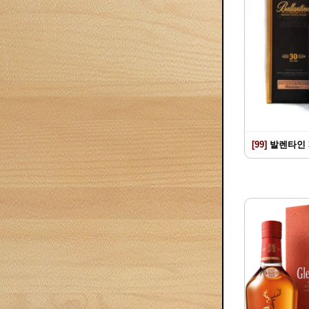
[99]
발렌타인 