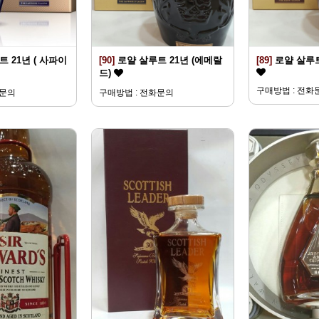
 21년 ( 사파이
[90]
로얄 살루트 21년 (에메랄
[89]
로얄 살루트
드)
구매방법 : 전화
화문의
구매방법 : 전화문의