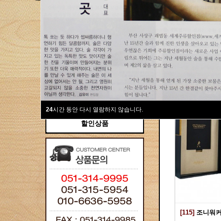
새계주류부산할인점
위스키
위스키
Total 115건
1 페이
브랜디/꼬냑
와인선물세트
와인
선물용
24
시간 동안 다시 열람하지 않습니다.
할인상품
[115]
조니워커