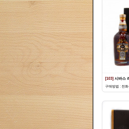
[103]
시바스 
구매방법 : 전