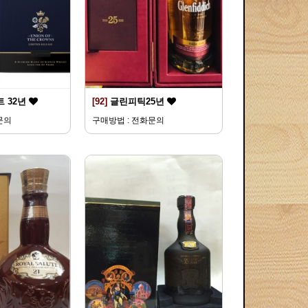
 32년
[92]
글린피틱25년
문의
구매방법 : 전화문의