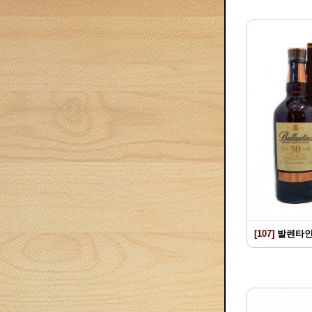
[107]
발렌타인