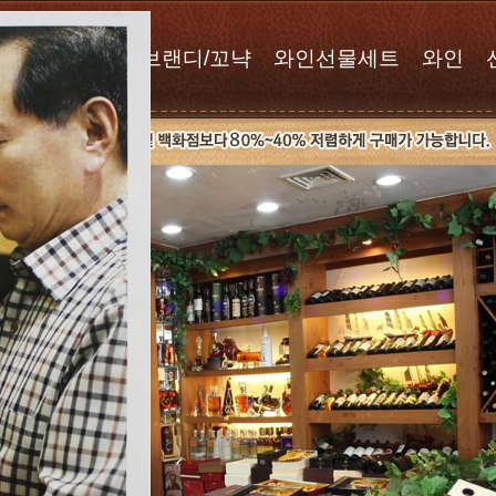
위스키
브랜디/꼬냑
와인선물세트
와인