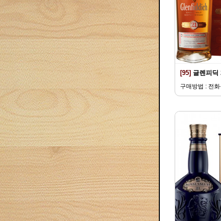
[95]
글렌피딕 
구매방법 : 전