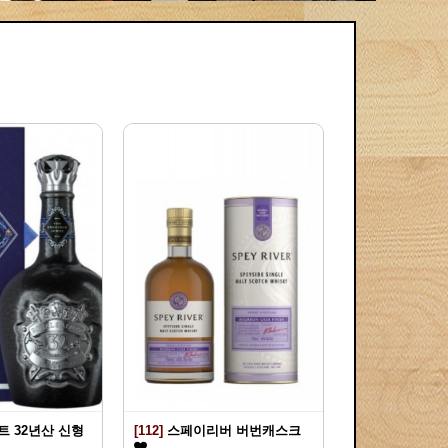
 32년산 신형
[112]
스페이리버 버번캐스크