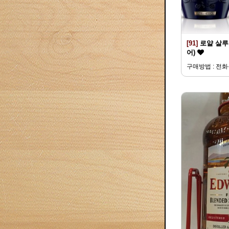
[91]
로얄 살루트
어)
구매방법 : 전