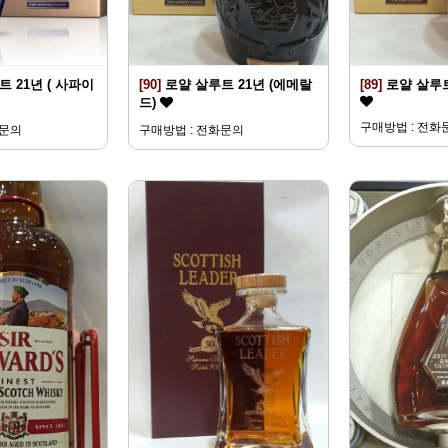
 21년 ( 사파이
[90]
로얄 살루트 21년 (에메랄
[89]
로얄 살루트
드)
구매방법 : 전화
화문의
구매방법 : 전화문의