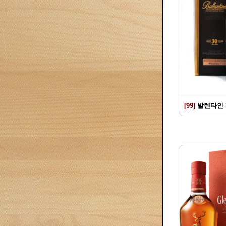
[99]
발렌타인 