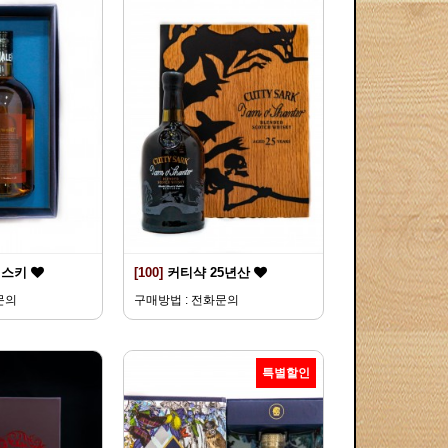
위스키
[100]
커티샥 25년산
문의
구매방법 : 전화문의
특별할인