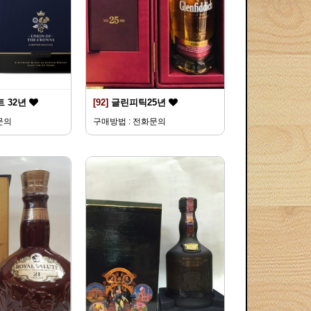
 32년
[92]
글린피틱25년
문의
구매방법 : 전화문의