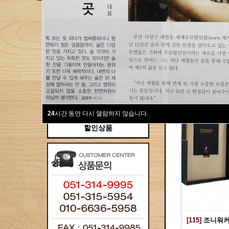
새계주류부산할인점
위스키
위스키
Total 115건
1 페이
브랜디/꼬냑
와인선물세트
와인
선물용
24
시간 동안 다시 열람하지 않습니다.
할인상품
[115]
조니워커