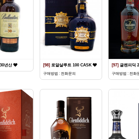
30년산
[98]
로얄샬루트 100 CASK
[97]
글렌피딕 
구매방법 : 전화문의
구매방법 : 전화