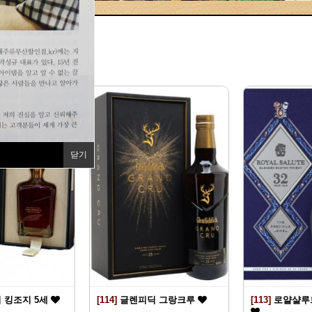
지
닫기
 킹조지 5세
[114]
글렌피딕 그랑크루
[113]
로얄샬루트