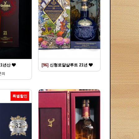
21년산
[96]
신형로얄샬루트 21년
문의
특별할인