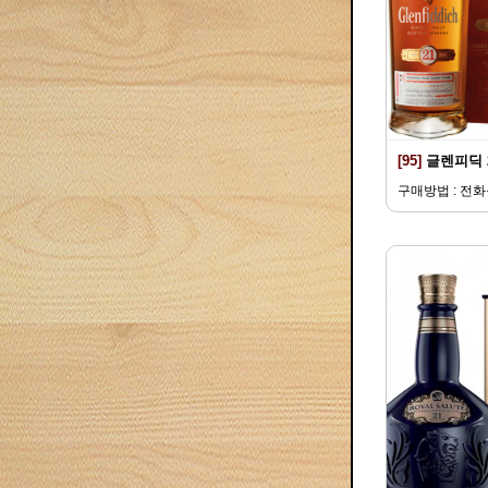
[95]
글렌피딕 
구매방법 : 전