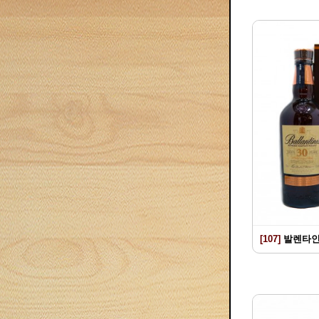
[107]
발렌타인