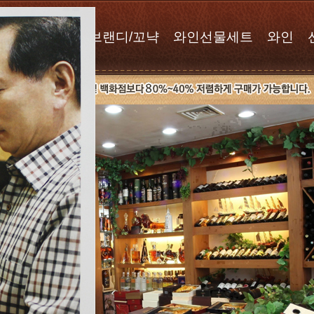
위스키
브랜디/꼬냑
와인선물세트
와인