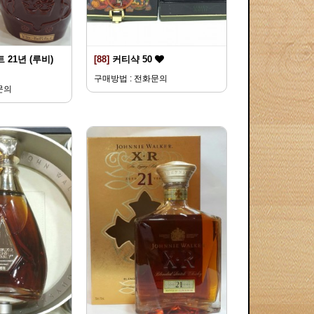
 21년 (루비)
[88]
커티샥 50
구매방법 : 전화문의
문의