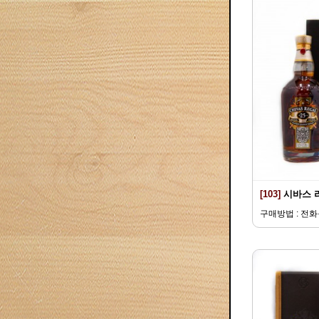
[103]
시바스 
구매방법 : 전