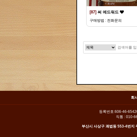
[87]
써 에드워드
구매방법 : 전화문의
맨끝
회
등록번호:606-46-654
직통 : 010-66
부산시 사상구 괘법동 553-4번