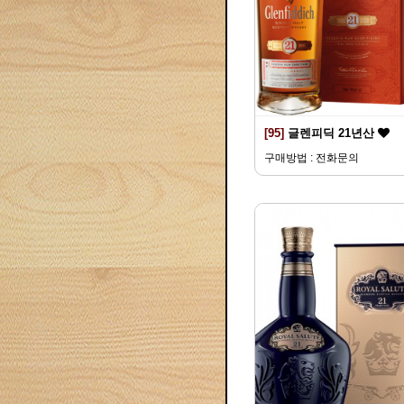
[95]
글렌피딕 21년산
구매방법 : 전화문의