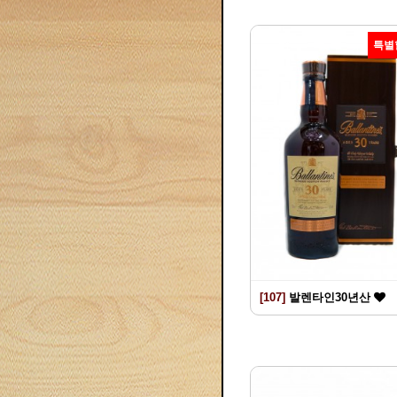
특별
[107]
발렌타인30년산