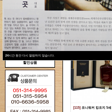
새계주류부산할인점
위스키
위스키
Total 115건
1 페이지
브랜디/꼬냑
와인선물세트
와인
선물용
24
시간 동안 다시 열람하지 않습니다.
할인상품
[115]
조니워커 킹조지 5