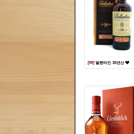
[99]
발렌타인 30년산