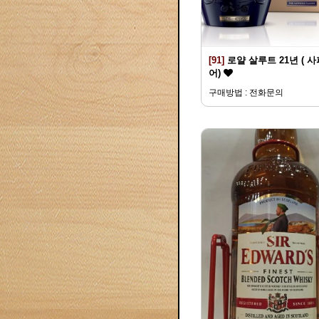
[91]
로얄 살루트 21년 ( 
어)
구매방법 : 전화문의